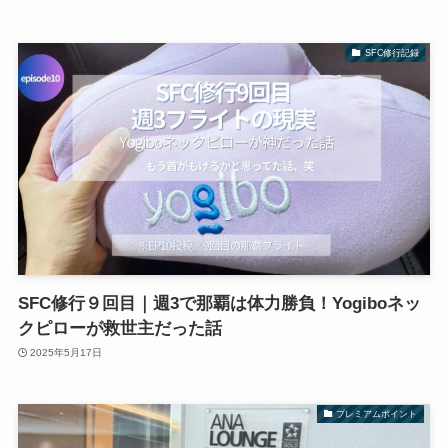
SFC修行記録
SFC修行９回目｜週3で那覇は体力勝負！Yogiboネッ
クピローが救世主だった話
2025年5月17日
プレミアムポイント