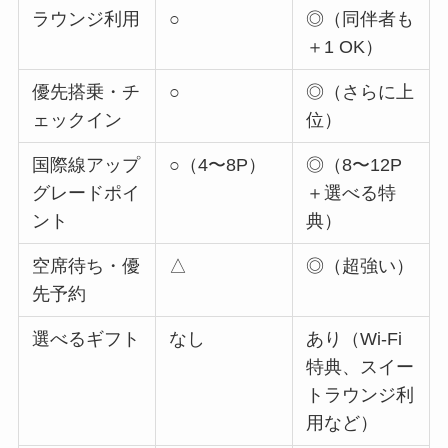
ラウンジ利用
○
◎（同伴者も
＋1 OK）
優先搭乗・チ
○
◎（さらに上
ェックイン
位）
国際線アップ
○（4〜8P）
◎（8〜12P
グレードポイ
＋選べる特
ント
典）
空席待ち・優
△
◎（超強い）
先予約
選べるギフト
なし
あり（Wi-Fi
特典、スイー
トラウンジ利
用など）